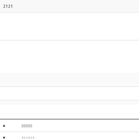
2121
88888
211212