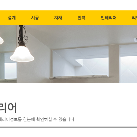
메뉴바로가기
본문바로가기
설계
시공
자재
인력
인테리어
리
리어
테리어정보를 한눈에 확인하실 수 있습니다.