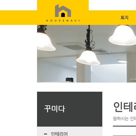
토지
인테
꾸미다
원하시는 인
인테리어