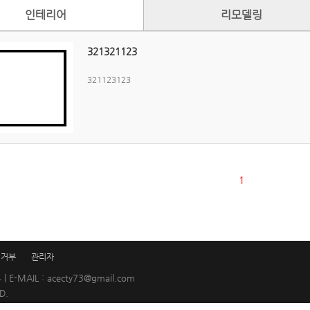
인테리어
리모델링
321321123
321123123
1
집거부
관리자
E-MAIL : acecty73@gmail.com
D.